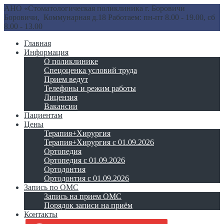
АНО «Стоматологическая поликлиника г. Боровичи
Боровичи, Коммунарная д.18
Работаем: пн-пт 8.00 - 19.00, сб
8.00 - 13.00
Главная
Информация
О поликлинике
Спецоценка условий труда
Прием ведут
Телефоны и режим работы
Лицензия
Вакансии
Пациентам
Цены
Терапия+Хирургия
Терапия+Хирургия с 01.09.2026
Ортопедия
Ортопедия с 01.09.2026
Ортодонтия
Ортодонтия с 01.09.2026
Запись по ОМС
Запись на прием ОМС
Порядок записи на приём
Контакты