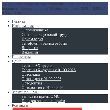
АНО «Стоматологическая поликлиника г. Боровичи
Боровичи, Коммунарная д.18
Работаем: пн-пт 8.00 - 19.00, сб
8.00 - 13.00
Главная
Информация
О поликлинике
Спецоценка условий труда
Прием ведут
Телефоны и режим работы
Лицензия
Вакансии
Пациентам
Цены
Терапия+Хирургия
Терапия+Хирургия с 01.09.2026
Ортопедия
Ортопедия с 01.09.2026
Ортодонтия
Ортодонтия с 01.09.2026
Запись по ОМС
Запись на прием ОМС
Порядок записи на приём
Контакты