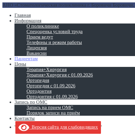
АНО «Стоматологическая поликлиника г. Боровичи
Боровичи,
Главная
Информация
О поликлинике
Спецоценка условий труда
Прием ведут
Телефоны и режим работы
Лицензия
Вакансии
Пациентам
Цены
Терапия+Хирургия
Терапия+Хирургия с 01.09.2026
Ортопедия
Ортопедия с 01.09.2026
Ортодонтия
Ортодонтия с 01.09.2026
Запись по ОМС
Запись на прием ОМС
Порядок записи на приём
Контакты
'
Версия сайта для слабовидящих
'